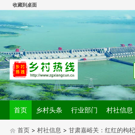
收藏到桌面
首页
乡村头条
行业部门
村社信息
首页
>
村社信息
>
甘肃嘉峪关：红红的枸杞