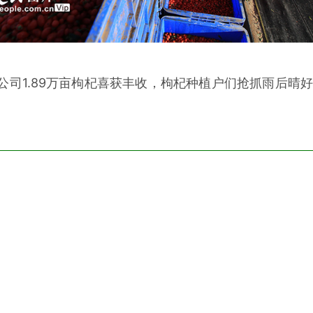
宏源公司1.89万亩枸杞喜获丰收，枸杞种植户们抢抓雨后