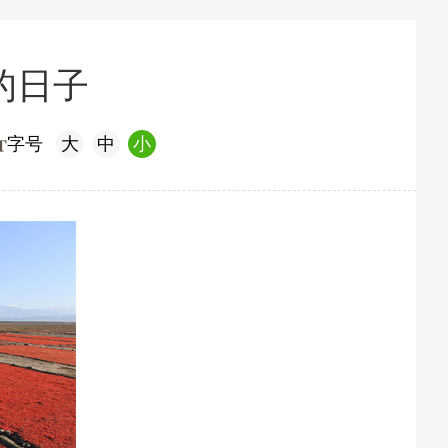
的日子
字号
大
中
小