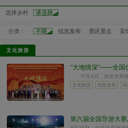
选择乡村
请选择
分类：
不限
信息发布
景区景点
宾
地名文化
中国山水
都市名片
文化旅游
文艺作品
美术作品
书法作品
“大地情深”——全国
工艺作品
民间传说
体育动态
景点推荐
汇展中心
文化旅游
信息发布
国
第六届全国导游大赛