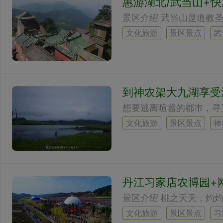
惠游湖北/武当山+
文化旅游
景区景点
武
到神农架大九湖享受
文化旅游
景区景点
神
丹江习家店农博园+
文化旅游
景区景点
习