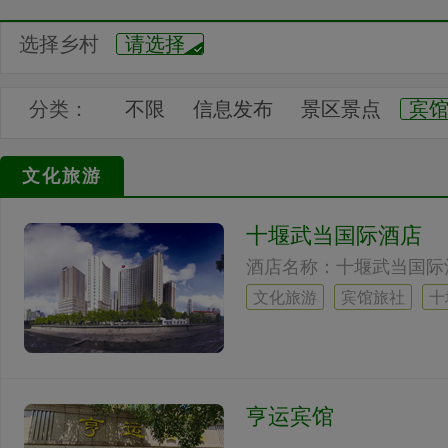
选择乡村
请选择
分类：
不限
信息发布
景区景点
宾
地名文化
中国山水
都市名片
文化旅游
文艺作品
美术作品
书法作品
十堰武当国际酒店
工艺作品
民间传说
体育动态
景点推荐
汇展中心
文化旅游
宾馆旅社
十
亨运宾馆