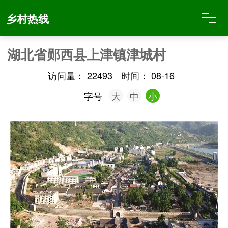
乡村热线
湖北省郧西县上津镇津城村
访问量：
22493
时间：
08-16
字号
大
中
小