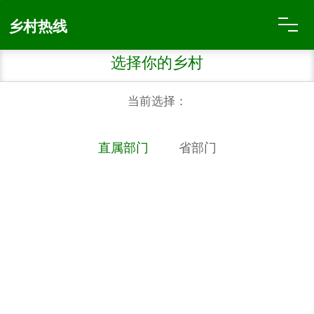
乡村热线
行业部门
党政两办
人大代表
政协委员
纪委监委
党建工作
宣传工作
统战工作
人民武装
政法工作
法院业务
检察业务
文明创建
工会组织
青团组织
妇女组织
财政业务
民政业务
发展改革
人社业务
公安业务
交通业务
司法业务
农业农村
林特业务
水利湖泊
畜牧业务
文化旅游
教育业务
卫生计划