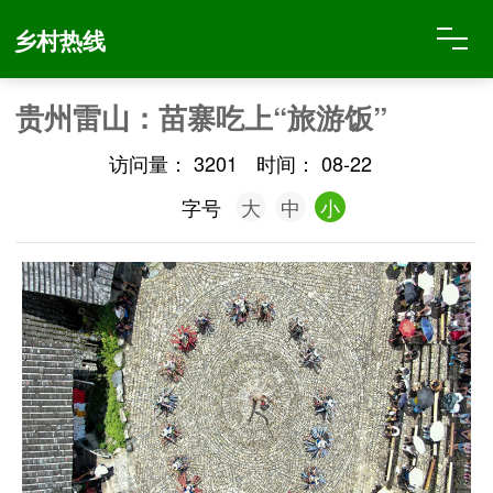
乡村热线
贵州雷山：苗寨吃上“旅游饭”
访问量：
3201
时间：
08-22
字号
大
中
小