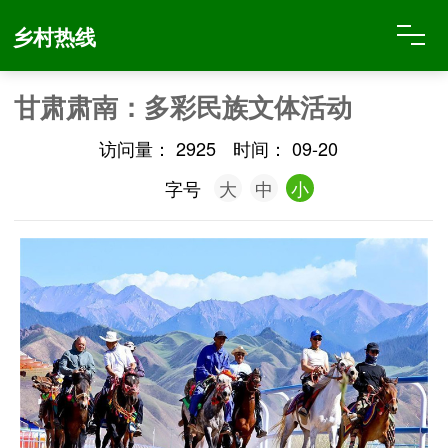
乡村热线
甘肃肃南：多彩民族文体活动
访问量：
2925
时间：
09-20
字号
大
中
小