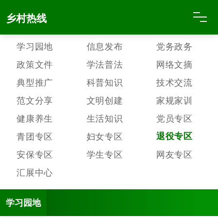
乡村热线
学习园地
信息发布
党务政务
政策文件
学法普法
网络文摘
典型推广
科普知识
技术交流
范文分享
文明创建
家规家训
健康养生
生活知识
党员专区
青团专区
妇女专区
退役专区
安保专区
学生专区
网友专区
汇展中心
学习园地