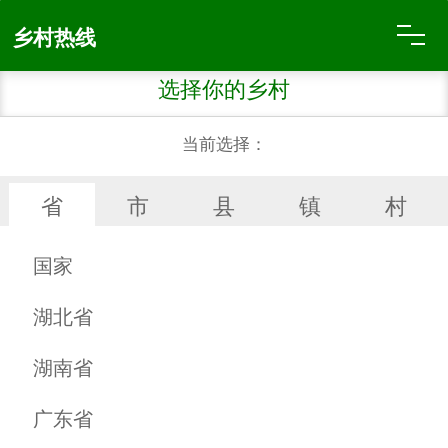
乡村热线
商家超市
信息发布
百货日杂
烟酒副食
服装鞋帽
床上用品
建筑装饰
家具沙发
厨具卫具
机动车辆
机械设备
医药器材
母婴用品
数码通讯
文化用品
乡村特产
种子种苗
农用商品
农药肥料
批发市场
厂家直销
乡村特产
金银首饰
珠宝配件
供求专栏
汇展中心