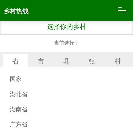
乡村热线
商家超市
信息发布
百货日杂
烟酒副食
服装鞋帽
床上用品
建筑装饰
家具沙发
厨具卫具
机动车辆
机械设备
医药器材
母婴用品
数码通讯
文化用品
乡村特产
种子种苗
农用商品
农药肥料
批发市场
厂家直销
乡村特产
金银首饰
珠宝配件
供求专栏
汇展中心