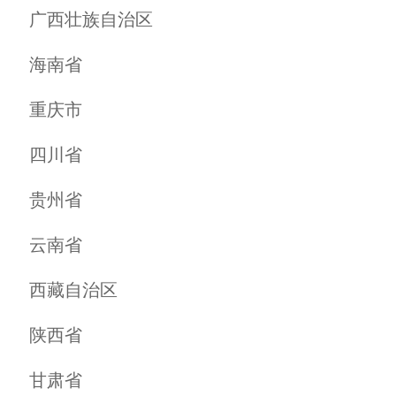
选择乡村
商家超市
舅姥爷沙锅店
科净卫浴
欧姿卫浴
蒙娜丽莎卫浴